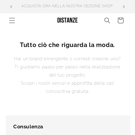
Vai
 NOI
ACQUISTA ORA NELLA NOSTRA SEZIONE SHOP
direttamente
ai contenuti
Carrello
Tutto ciò che riguarda la moda.
Hai un brand emergente o vorresti crearne uno?
Ti guidiamo passo per passo nella realizzazione
del tuo progetto.
Scopri i nostri servizi e approfitta della call
conoscitiva gratuita.
Consulenza