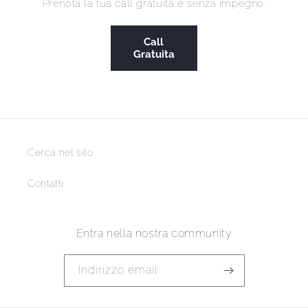
Prenota la tua call gratuita e senza impegno.
Call
Gratuita
Cerca nel sito
Contatti
Entra nella nostra community
Indirizzo email